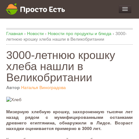
про Продукты и Блюда
Главная
›
Новости
›
Новости про продукты и блюда
›
3000-
про Еду
летнюю крошку хлеба нашли в Великобритании
про Кухню
3000-летнюю крошку
про Экспертизу
хлеба нашли в
Великобритании
Автор
Наталья Виноградова
Мизерную хлебную крошку, захороненную тысячи лет
назад рядом с мумифицированными останками
древнего египтянина, обнаружили в Лидсе. Возраст
находки оценивается примерно в 3000 лет.