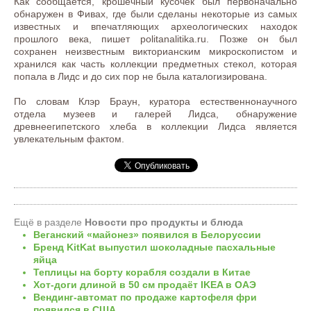
Как сообщается, крошечный кусочек был первоначально
обнаружен в Фивах, где были сделаны некоторые из самых
известных и впечатляющих археологических находок
прошлого века, пишет politanalitika.ru. Позже он был
сохранен неизвестным викторианским микроскопистом и
хранился как часть коллекции предметных стекол, которая
попала в Лидс и до сих пор не была каталогизирована.
По словам Клэр Браун, куратора естественнонаучного
отдела музеев и галерей Лидса, обнаружение
древнеегипетского хлеба в коллекции Лидса является
увлекательным фактом.
Ещё в разделе
Новости про продукты и блюда
Веганский «майонез» появился в Белоруссии
Бренд KitKat выпустил шоколадные пасхальные
яйца
Теплицы на борту корабля создали в Китае
Хот-доги длиной в 50 см продаёт IKEA в ОАЭ
Вендинг-автомат по продаже картофеля фри
появился в США