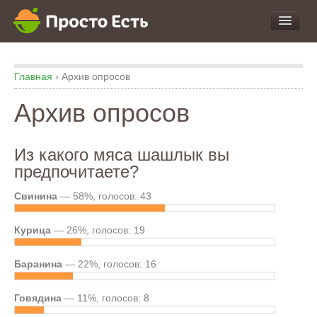
про Продукты и Блюда
Главная
›
Архив опросов
про Еду
про Кухню
Архив опросов
про Экспертизу
Из какого мяса шашлык вы
предпочитаете?
Свинина
— 58%, голосов: 43
Курица
— 26%, голосов: 19
Баранина
— 22%, голосов: 16
Говядина
— 11%, голосов: 8