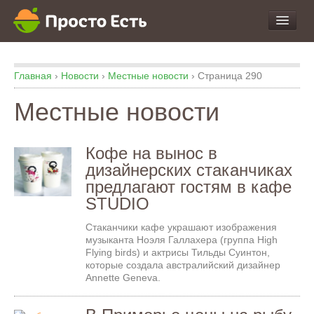
про Продукты и Блюда
Главная
›
Новости
›
Местные новости
›
Страница 290
про Еду
про Кухню
Местные новости
про Экспертизу
Кофе на вынос в
дизайнерских стаканчиках
предлагают гостям в кафе
STUDIO
Стаканчики кафе украшают изображения
музыканта Ноэля Галлахера (группа High
Flying birds) и актрисы Тильды Суинтон,
которые создала австралийский дизайнер
Annette Geneva.