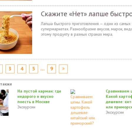
Скажите «Нет» лапше быстро
Лапша быстрого приготовления — один из самых
супермаркетах. Разнообразие вкусов, марок, ви
этому продукту в разных странах мира.
3
4
5
…
9
 также
На пустой карман: где
Сравниваем 
недорого и вкусно
Какой карто
поесть в Москве
дешевле: кит
Экскурсии
или приморс
Экскурсии