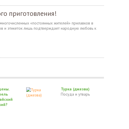
го приготовления!
 многочисленных «постоянных жителей» прилавков в
дов и этикеток лишь подтверждает народную любовь к
цены.
Турка (джезва)
фель
Посуда и утварь
айский
кий?