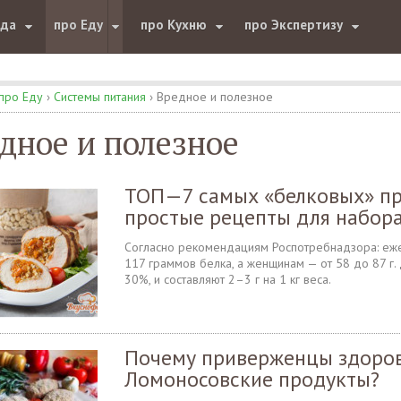
юда
про Еду
про Кухню
про Экспертизу
про Еду
›
Системы питания
›
Вредное и полезное
дное и полезное
ТОП—7 самых «белковых» пр
простые рецепты для набор
Согласно рекомендациям Роспотребнадзора: еж
117 граммов белка, а женщинам — от 58 до 87 г
30%, и составляют 2–3 г на 1 кг веса.
Почему приверженцы здоров
Ломоносовские продукты?