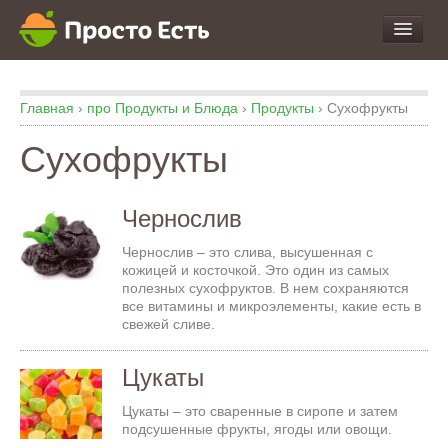
про Продукты и Блюда
Главная
›
про Продукты и Блюда
›
Продукты
›
Сухофрукты
про Еду
про Кухню
Сухофрукты
про Экспертизу
Чернослив
Чернослив – это слива, высушенная с
кожицей и косточкой. Это один из самых
полезных сухофруктов. В нем сохраняются
все витамины и микроэлементы, какие есть в
свежей сливе.
Цукаты
Цукаты – это сваренные в сиропе и затем
подсушенные фрукты, ягоды или овощи.