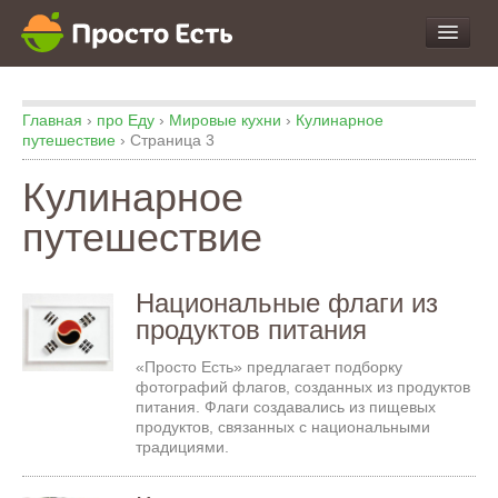
про Продукты и Блюда
Главная
›
про Еду
›
Мировые кухни
›
Кулинарное
про Еду
путешествие
›
Страница 3
про Кухню
Кулинарное
про Экспертизу
путешествие
Национальные флаги из
продуктов питания
«Просто Есть» предлагает подборку
фотографий флагов, созданных из продуктов
питания. Флаги создавались из пищевых
продуктов, связанных с национальными
традициями.