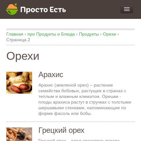
про Продукты и Блюда
Главная
›
про Продукты и Блюда
›
Продукты
›
Орехи
›
про Еду
Страница 2
про Кухню
Орехи
про Экспертизу
Арахис
Арахис (земляной орех) – растение
семейства бобовых, растущее в странах с
теплым и влажным климатом. Орешки -
плоды арахиса растут в стручках с толстыми
шершавыми стенками, напоминающие по
форме фасоль или бобы.
Грецкий орех
Грецкий орех – плод орехового дерева.