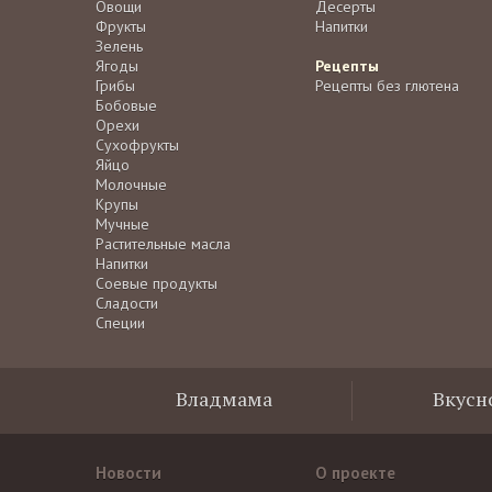
Овощи
Десерты
Фрукты
Напитки
Зелень
Ягоды
Рецепты
Грибы
Рецепты без глютена
Бобовые
Орехи
Сухофрукты
Яйцо
Молочные
Крупы
Мучные
Растительные масла
Напитки
Соевые продукты
Сладости
Специи
Владмама
Вкусн
Новости
О проекте