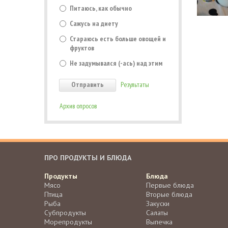
Питаюсь, как обычно
Сажусь на диету
Стараюсь есть больше овощей и
фруктов
Не задумывался (-ась) над этим
Результаты
Архив опросов
ПРО ПРОДУКТЫ И БЛЮДА
Продукты
Блюда
Мясо
Первые блюда
Птица
Вторые блюда
Рыба
Закуски
Субпродукты
Салаты
Морепродукты
Выпечка