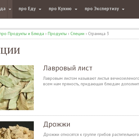
юда
про Еду
про Кухню
про Экспертизу
про Продукты и Блюда
›
Продукты
›
Специи
›
Страница 3
еции
Лавровый лист
Лавровым листом называют листья вечнозеленого
всем нам пряность, придающая блюдам дополнит
Дрожжи
Дрожжи относятся к группе грибов растительног