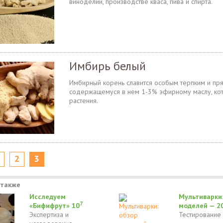
виноделии, производстве кваса, пива и спирта.
Имбирь белый
Имбирный корень славится особым терпким и пр
содержащемуся в нем 1-3% эфирному маслу, ко
растения.
2
3
 также
Исследуем
Мультиварки:
7
«Бифифрут» 10
моделей — 2
Экспертиза и
Тестирование