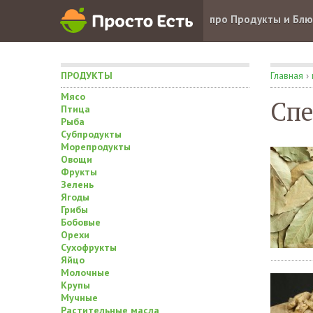
про Продукты и Бл
ПРОДУКТЫ
Главная
›
Мясо
Сп
Птица
Рыба
Субпродукты
Морепродукты
Овощи
Фрукты
Зелень
Ягоды
Грибы
Бобовые
Орехи
Сухофрукты
Яйцо
Молочные
Крупы
Мучные
Растительные масла