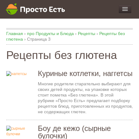
про Продукты и Блюда
Главная
›
про Продукты и Блюда
›
Рецепты
›
Рецепты без
про Еду
глютена
›
Страница 3
про Кухню
Рецепты без глютена
про Экспертизу
Куриные котлетки, наггетсы
Многие родители старательно выбирают для
своих детей продукты, на упаковке которых
стоит пометка «Без глютена». В этой
рубрике «Просто Есть» предлагает подборку
рецептов блюд, приготовленных из продуктов,
не содержащих глютен.
Боу де кежо (сырные
булочки)