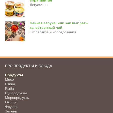
Икра минтая
Дегустации
Чайная азбука, или как выбрать
качественный чай
Экспертиза и исследования
ПРО ПРОДУКТЫ И БЛЮДА
Продукты
Мясо
Птица
Рыба
Субпродукты
Морепродукты
Овощи
Фрукты
Зелень