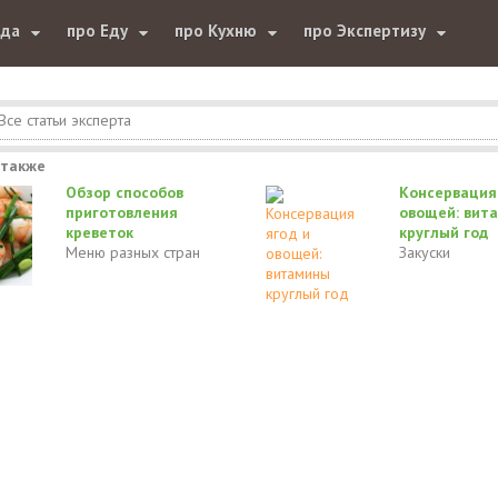
юда
про Еду
про Кухню
про Экспертизу
Все статьи эксперта
 также
Обзор способов
Консервация
приготовления
овощей: вит
креветок
круглый год
Меню разных стран
Закуски