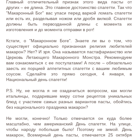
Главный отличительный признак этого вида пасты от
других – ее длина. Это главное достоинство спагетти. Так что
"Макаронный Бог" вас упаси перед варкой ломать спагетти
или есть их, разделывая ножом или дробя вилкой. Спагетти
должны быть первозданной длины с момента их
изготовления и до момента отправки в рот!
Кстати, о "Макаронном Боге". Знаете ли вы о том, что
существует официально признанная религия любителей
макарон? Нет? И зря. Она называется пастафарианство или
Церковь Летающего Макаронного Монстра. Рекомендуем
вам ознакомиться с ее постулатами! А после – обязательно
заесть их порцией аппетитных спагетти с вашим любимым
соусом. Сделайте это прямо сегодня, 4 января, в
Национальный день спагетти!
P.S. Ну, не могла я не озадачиться вопросом, как могли
итальянцы, подарившие миру сотни рецептов уникальных
блюд с участием самых разных вариантов пасты, обойтись
без национального праздника макарон?
Не могли, конечно! Только отмечается он куда более
масштабно, чем американский День спагетти. На улице,
чтобы народу побольше было! Поэтому не зимой. День
макарон, Всемирный день пасты, отмечается 25 октября