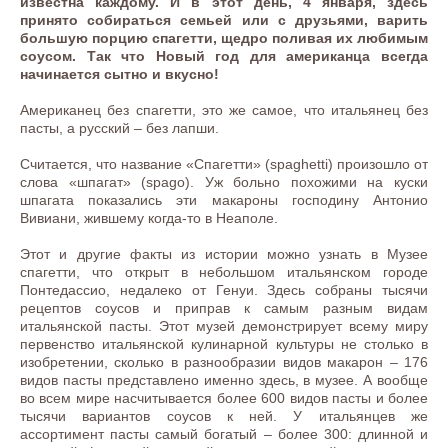
известна каждому. И в этот день, 4 января, здесь
принято собираться семьей или с друзьями, варить
большую порцию спагетти, щедро поливая их любимым
соусом. Так что Новый год для американца всегда
начинается сытно и вкусно!
Американец без спагетти, это же самое, что итальянец без
пасты, а русский – без лапши.
Считается, что название «Спагетти» (spaghetti) произошло от
слова «шпагат» (spago). Уж больно похожими на куски
шпагата показались эти макароны господину Антонио
Вивиани, жившему когда-то в Неаполе.
Этот и другие факты из истории можно узнать в Музее
спагетти, что открыт в небольшом итальянском городе
Понтедассио, недалеко от Генуи. Здесь собраны тысячи
рецептов соусов и приправ к самым разным видам
итальянской пасты. Этот музей демонстрирует всему миру
первенство итальянской кулинарной культуры не столько в
изобретении, сколько в разнообразии видов макарон – 176
видов пасты представлено именно здесь, в музее. А вообще
во всем мире насчитывается более 600 видов пасты и более
тысячи вариантов соусов к ней. У итальянцев же
ассортимент пасты самый богатый – более 300: длинной и