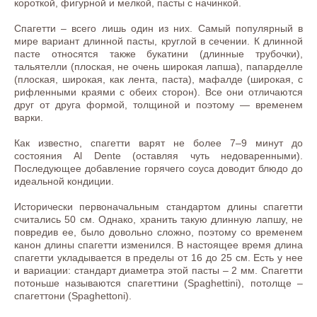
короткой, фигурной и мелкой, пасты с начинкой.
Спагетти – всего лишь один из них. Самый популярный в
мире вариант длинной пасты, круглой в сечении. К длинной
пасте относятся также букатини (длинные трубочки),
тальятелли (плоская, не очень широкая лапша), папарделле
(плоская, широкая, как лента, паста), мафалде (широкая, с
рифленными краями с обеих сторон). Все они отличаются
друг от друга формой, толщиной и поэтому — временем
варки.
Как известно, спагетти варят не более 7–9 минут до
состояния Al Dente (оставляя чуть недоваренными).
Последующее добавление горячего соуса доводит блюдо до
идеальной кондиции.
Исторически первоначальным стандартом длины спагетти
считались 50 см. Однако, хранить такую длинную лапшу, не
повредив ее, было довольно сложно, поэтому со временем
канон длины спагетти изменился. В настоящее время длина
спагетти укладывается в пределы от 16 до 25 см. Есть у нее
и вариации: стандарт диаметра этой пасты – 2 мм. Спагетти
потоньше называются спагеттини (Spaghettini), потолще –
спагеттони (Spaghettoni).