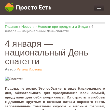
про Продукты и Блюда
Главная
›
Новости
›
Новости про продукты и блюда
›
4
про Еду
января — национальный День спагетти
про Кухню
4 января —
про Экспертизу
национальный День
спагетти
Автор
Регина Изотова
Правда, не везде. Это событие, в виде Национального
дня, обязательного для празднования всей семьей,
придумали для себя американцы. Их страсть и любовь
к длинным круглым в сечении ниткам вареного теста,
заправленным томатным соусом и мясным фаршем,