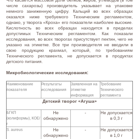
Что касается массовой доли белков, жиров, углеводов (в том
числе сахарозы) производитель указывает на упаковке
немного заниженную цифру. Кальций во всех образцах
оказался ниже требуемого Техническим регламентом,
однако, у творога «Кроха» его показатели наиболее высокие.
Кислотность во всех образцах находится в пределах
допустимых Техническим регламентом. Как показали
исследования, во всех творогах присутствует пектин, чего не
указано на этикетке. Все три производителя не вводили в
свою продукцию крахмал, который, по требованиям
Технического регламента, не допускается в продуктах
детского питания.
Микробиологические исследования:
Наименование
Результаты
Заявленная на
Требование
показателя
исследования
этикетке
Технического
информация
регламента
Детский творог «Агуша»
Не
-
Не допускается
БГКП
обнаружено
в 0,3 г
(колиформы), КОЕ/
г
Не
-
Не допускается
S. aureus
обнаружено
в 1,0 г