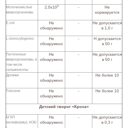
3
2,0х10
-
Не
Молочнокислые
нормируется
микроорганизмы
Не
-
Не допускается
E.coli
обнаружено
в 1,0 г
Не
-
Н допускается
L.monocytogenes
обнаружено
в 50 г
Не
-
Не допускается
Патогенные
обнаружено
в 50 г
микроорганизмы, в
том числе
сальмонеллы
Не
-
Не более 10
Дрожжи
обнаружено
Не
-
Не более 10
Плесени
обнаружено
Детский творог «Кроха»
Не
-
Не допускается
БГКП
обнаружено
в 0,3 г
(колиформы), КОЕ/
г