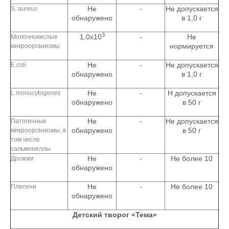
Не
-
Не допускается
S. aureus
обнаружено
в 1,0 г
3
1,0х10
-
Не
Молочнокислые
нормируется
микроорганизмы
Не
-
Не допускается
E.coli
обнаружено
в 1,0 г
Не
-
Н допускается
L.monocytogenes
обнаружено
в 50 г
Не
-
Не допускается
Патогенные
обнаружено
в 50 г
микроорганизмы, в
том числе
сальмонеллы
Не
-
Не более 10
Дрожжи
обнаружено
Не
-
Не более 10
Плесени
обнаружено
Детский творог «Тема»