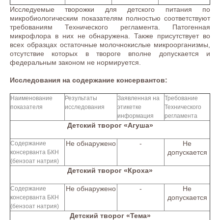
Исследуемые творожки для детского питания по
микробиологическим показателям полностью соответствуют
требованиям Технического регламента. Патогенная
микрофлора в них не обнаружена. Также присутствует во
всех образцах остаточные молочнокислые микроорганизмы,
отсутствие которых в твороге вполне допускается и
федеральным законом не нормируется.
Исследования на содержание консервантов:
Наименование
Результаты
Заявленная на
Требование
показателя
исследования
этикетке
Технического
информация
регламента
Детский творог «Агуша»
Не обнаружено
-
Не
Содержание
допускается
консерванта БКН
(бензоат натрия)
Детский творог «Кроха»
Не обнаружено
-
Не
Содержание
допускается
консерванта БКН
(бензоат натрия)
Детский творог «Тема»