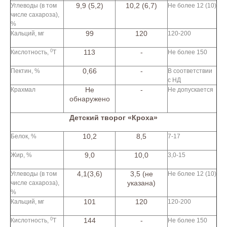
9,9 (5,2)
10,2 (6,7)
Углеводы (в том
Не более 12 (10)
числе сахароза),
%
99
120
Кальций, мг
120-200
0
113
-
Кислотность,
Т
Не более 150
0,66
-
Пектин, %
В соответствии
с НД
Не
-
Крахмал
Не допускается
обнаружено
Детский творог «Кроха»
10,2
8,5
Белок, %
7-17
9,0
10,0
Жир, %
3,0-15
4,1(3,6)
3,5 (не
Углеводы (в том
Не более 12 (10)
указана)
числе сахароза),
%
101
120
Кальций, мг
120-200
0
144
-
Кислотность,
Т
Не более 150