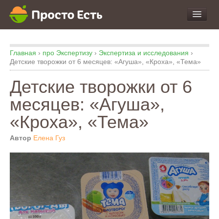
про Продукты и Блюда
Главная
›
про Экспертизу
›
Экспертиза и исследования
›
про Еду
Детские творожки от 6 месяцев: «Агуша», «Кроха», «Тема»
про Кухню
Детские творожки от 6
про Экспертизу
месяцев: «Агуша»,
«Кроха», «Тема»
Автор
Елена Гуз