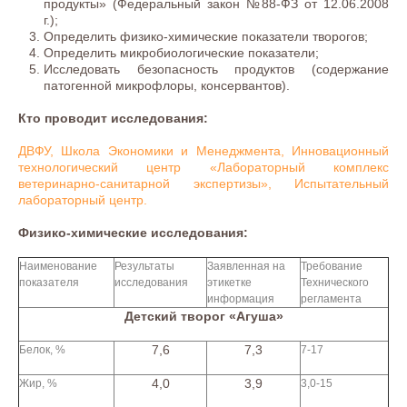
продукты» (Федеральный закон №88-ФЗ от 12.06.2008
г.);
Определить физико-химические показатели творогов;
Определить микробиологические показатели;
Исследовать безопасность продуктов (содержание
патогенной микрофлоры, консервантов).
Кто проводит исследования:
ДВФУ, Школа Экономики и Менеджмента, Инновационный
технологический центр «Лабораторный комплекс
ветеринарно-санитарной экспертизы», Испытательный
лабораторный центр.
Физико-химические исследования:
Наименование
Результаты
Заявленная на
Требование
показателя
исследования
этикетке
Технического
информация
регламента
Детский творог «Агуша»
7,6
7,3
Белок, %
7-17
4,0
3,9
Жир, %
3,0-15