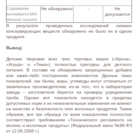
Не обнаружено
-
Не
Содержание
допускается
консерванта БКН
(бензоат натрия)
В результате проведенных исследований никаких
консервирующих веществ обнаружено не было ни в одном
продукте.
Вывод:
Детские творожки всех трех торговых марок («Кроха»,
«Агуша» и «Тема») полностью пригодны для детского
питания. В составе не обнаружено запрещенных добавок
или каких-либо посторонних компонентов. Данные таких
показателей, как белки, жиры, углеводы могут отличаться от
заявленных производителем, из-за того, что в лаборатории
завода – изготовителя берется на проверку усредненная
проба. Однако все показатели находятся в пределах
допустимых норм и их незначительные изменения не влияют
на качество и безопасность этих молочных продуктов. Таким
образом, все три образца по всем показателям полностью
соответствуют требованиям «Технического регламента на
молоко и молочные продукты» (Федеральный закон №88-ФЗ
от 12.06.2008 г.).