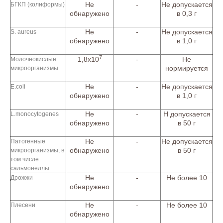
Не
-
Не допускается
БГКП (колиформы)
обнаружено
в 0,3 г
Не
-
Не допускается
S. aureus
обнаружено
в 1,0 г
7
1,8х10
-
Не
Молочнокислые
нормируется
микроорганизмы
Не
-
Не допускается
E.coli
обнаружено
в 1,0 г
Не
-
Н допускается
L.monocytogenes
обнаружено
в 50 г
Не
-
Не допускается
Патогенные
обнаружено
в 50 г
микроорганизмы, в
том числе
сальмонеллы
Не
-
Не более 10
Дрожжи
обнаружено
Не
-
Не более 10
Плесени
обнаружено