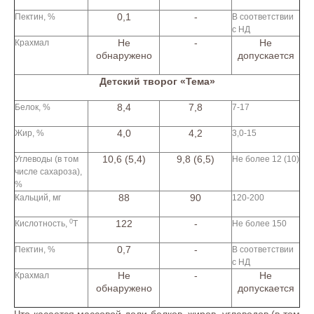
0,1
-
Пектин, %
В соответствии
с НД
Не
-
Не
Крахмал
обнаружено
допускается
Детский творог «Тема»
8,4
7,8
Белок, %
7-17
4,0
4,2
Жир, %
3,0-15
10,6 (5,4)
9,8 (6,5)
Углеводы (в том
Не более 12 (10)
числе сахароза),
%
88
90
Кальций, мг
120-200
0
122
-
Кислотность,
Т
Не более 150
0,7
-
Пектин, %
В соответствии
с НД
Не
-
Не
Крахмал
обнаружено
допускается