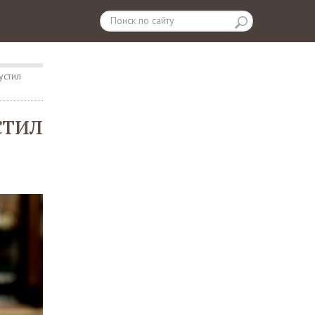
устил
стил