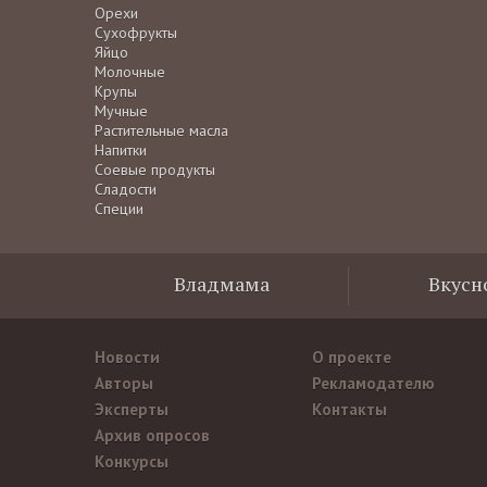
Орехи
Сухофрукты
Яйцо
Молочные
Крупы
Мучные
Растительные масла
Напитки
Соевые продукты
Сладости
Специи
Владмама
Вкусн
Новости
О проекте
Авторы
Рекламодателю
Эксперты
Контакты
Архив опросов
Конкурсы