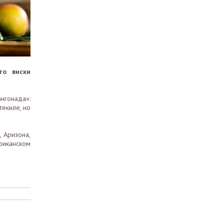
го виски
нгонада»:
текиле, но
 Аризона,
риканском