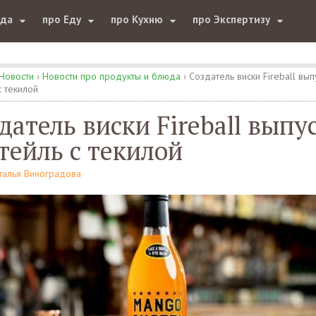
юда
про Еду
про Кухню
про Экспертизу
Новости
›
Новости про продукты и блюда
›
Создатель виски Fireball вып
с текилой
датель виски Fireball выпу
тейль с текилой
талья Виноградова