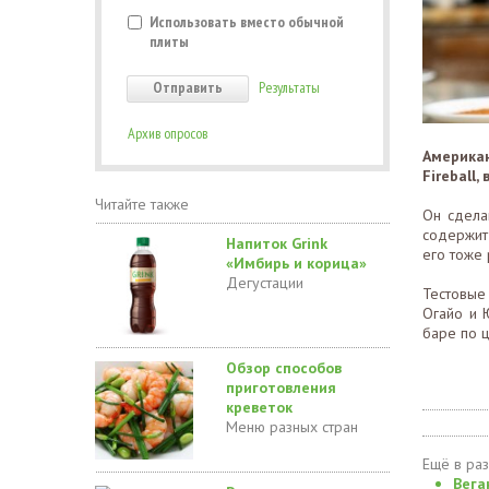
Использовать вместо обычной
плиты
Результаты
Архив опросов
Америка
Fireball
Читайте также
Он сдела
содержит 
Напиток Grink
его тоже
«Имбирь и корица»
Дегустации
Тестовые
Огайо и 
баре по ц
Обзор способов
приготовления
креветок
Меню разных стран
Ещё в ра
Вега