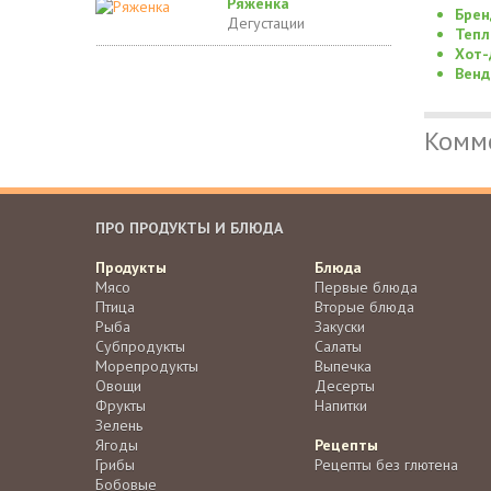
Ряженка
Брен
Дегустации
Тепл
Хот-
Венд
Комм
ПРО ПРОДУКТЫ И БЛЮДА
Продукты
Блюда
Мясо
Первые блюда
Птица
Вторые блюда
Рыба
Закуски
Субпродукты
Салаты
Морепродукты
Выпечка
Овощи
Десерты
Фрукты
Напитки
Зелень
Ягоды
Рецепты
Грибы
Рецепты без глютена
Бобовые