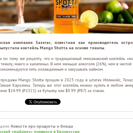
нская компания Sazerac, известная как производитель остро
, выпустила коктейль Mango Shotta на основе текилы.
н по тому же рецепту, что и традиционный мексиканский коктейль «ма
текилу, манго и халапеньо. В нем меньше алкоголя (26%), чем в чистой 
 рекомендуется пить охлажденным и закусывать лаймом.
 продажи Mango Shotta прошли в 2023 году в штатах Иллинойс, Техас,
Южная Каролина. Теперь же этот коктейль можно купить в любом аме
ене $14.99 (₽1321) за бутылку или $0.99 (₽87) за стакан.
зделе
Новости про продукты и блюда
нский «майонез» появился в Белоруссии