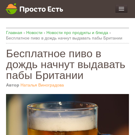
про Продукты и Блюда
Главная
›
Новости
›
Новости про продукты и блюда
›
про Еду
Бесплатное пиво в дождь начнут выдавать пабы Британии
про Кухню
Бесплатное пиво в
про Экспертизу
дождь начнут выдавать
пабы Британии
Автор
Наталья Виноградова