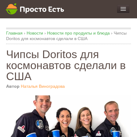
про Продукты и Блюда
Главная
›
Новости
›
Новости про продукты и блюда
›
Чипсы
про Еду
Doritos для космонавтов сделали в США
про Кухню
Чипсы Doritos для
про Экспертизу
космонавтов сделали в
США
Автор
Наталья Виноградова