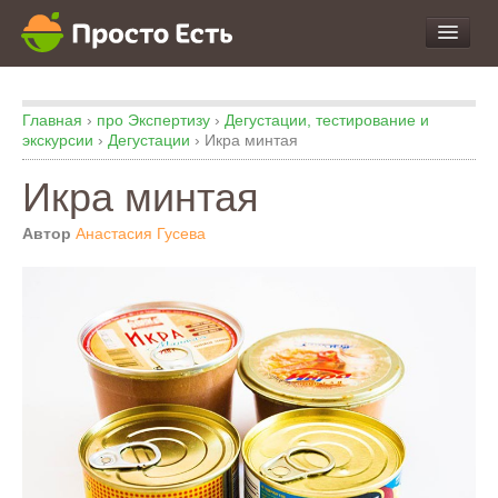
про Продукты и Блюда
Главная
›
про Экспертизу
›
Дегустации, тестирование и
про Еду
экскурсии
›
Дегустации
›
Икра минтая
про Кухню
Икра минтая
про Экспертизу
Автор
Анастасия Гусева