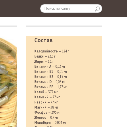
Состав
Калорийность
— 124 г
Белки
— 22,6 г
Жиры
— 3,1 г
Витамин A
— 0,02 мг
Витамин B1
— 0,01 мг
Витамин B2
— 0,15 мг
Витамин D
— 0,08 мг
Витамин PP
— 1,77 мг
Калий
— 372 мг
Кальций
— 77 мг
Натрий
— 77 мг
Магний
— 38 мг
Фосфор
— 295 мг
Железо
— 0,7 мг
Молибден
— 0,004 мг