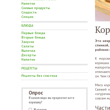
Напитки
Соевые продукты
Сладости
Специи
БЛЮДА
Ко
Первые блюда
Вторые блюда
Это некр
Закуски
спинкой
Салаты
районах 
Выпечка
Десерты
К морски
Напитки
корюшка.
малорота
РЕЦЕПТЫ
отличают
Рецепты без глютена
см. Чем г
Мясо кор
Свежей к
Опрос
«огуречн
В каком виде вы предпочитаете
совсем ма
корюшку?
Части
Жареную