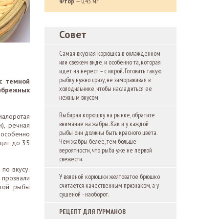
Фтор
— 0,43 мг
Совет
Самая вкусная корюшка в охлажденном
или свежем виде, и особенно та, которая
идет на нерест – с икрой. Готовить такую
рыбку нужно сразу, не замораживая в
 с темной
холодильнике, чтобы насладиться ее
ибрежных
нежным вкусом.
Выбирая корюшку на рынке, обратите
малоротая
внимание на жабры. Как и у каждой
), речная
рыбы они должны быть красного цвета.
 особенно
Чем жабры белее, тем больше
дит до 35
вероятности, что рыба уже не первой
свежести.
по вкусу.
У вяленой корюшки желтоватое брюшко
 прозвали
считается качественным признаком, а у
этой рыбы
сушеной - наоборот.
РЕЦЕПТ ДЛЯ ГУРМАНОВ