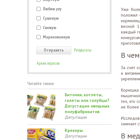
Люблю уху
Уже боле
положил 
Сушеную
кормилиц
весной 1
Свежую
каждый г
Маринованную
конкурса
приготов
Результаты
В чем
Архив опросов
За счет 
и витами
укреплени
Читайте также
Корюшка 
Биточки, котлеты,
мышечной
галеты или голубцы?
тех, кто 
Дегустация овощных
не более 
полуфабрикатов
Дегустации
Исследов
снимает с
Крекеры
В ме
Дегустации