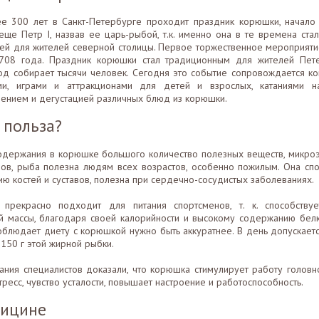
е 300 лет в Санкт-Петербурге проходит праздник корюшки, начало
еще Петр I, назвав ее царь-рыбой, т.к. именно она в те времена стал
ей для жителей северной столицы. Первое торжественное мероприят
708 года. Праздник корюшки стал традиционным для жителей Пет
од собирает тысячи человек. Сегодня это событие сопровождается ко
ми, играми и аттракционами для детей и взрослых, катаниями н
лением и дегустацией различных блюд из корюшки.
 польза?
содержания в корюшке большого количество полезных веществ, микро
нов, рыба полезна людям всех возрастов, особенно пожилым. Она спо
ю костей и суставов, полезна при сердечно-сосудистых заболеваниях.
прекрасно подходит для питания спортсменов, т. к. способству
 массы, благодаря своей калорийности и высокому содержанию белк
соблюдает диету с корюшкой нужно быть аккуратнее. В день допускает
150 г этой жирной рыбки.
ания специалистов доказали, что корюшка стимулирует работу головно
тресс, чувство усталости, повышает настроение и работоспособность.
дицине