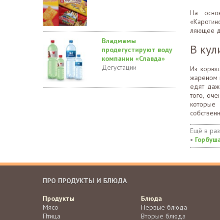
На осно
«Каротин
ляющее д
Владмамы
В кул
продегустируют воду
компании «Славда»
Дегустации
Из корюш
жареном 
едят даж
того, оче
которые 
собственн
Ещё в ра
•
Горбуш
ПРО ПРОДУКТЫ И БЛЮДА
Продукты
Блюда
Мясо
Первые блюда
Птица
Вторые блюда