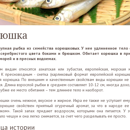
рюшка
упная рыбка из семейства корюшковых. У нее удлиненное тело
, серебристого цвета боками и брюшком. Обитает корюшка в пр
морей и в пресных водоемах.
м видам относятся азиатская или зубастая, европейская, морская 
 К пресноводным - снетка (карликовый формат европейской корюшки
я корюшка. По внешним и качественным свойствам виды корюшки не
ся. Длина взрослой рыбки в среднем составляет 10-12 см, иногда дохо
лубже ее место обитания – тем длиннее тело и наоборот.
юшки очень нежное, вкусное и жирное. Икра ее также не уступает ему 
орюшке свойствен приятный огуречный аромат, за что в народе ее
иком». Такой запах придают водоросли, которыми она питается. У 
ло чешуи и она легко снимается, за счет чего разделывать ее просто.
ца истории