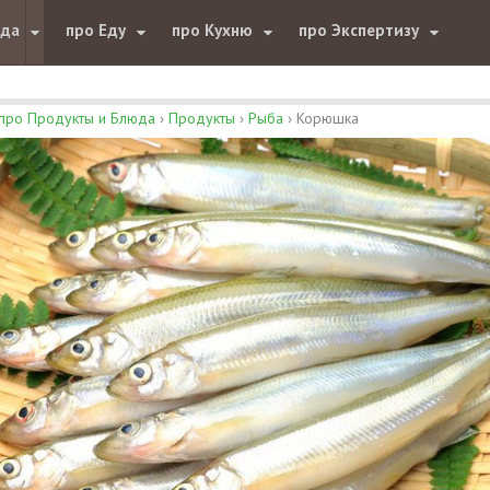
юда
про Еду
про Кухню
про Экспертизу
про Продукты и Блюда
›
Продукты
›
Рыба
›
Корюшка