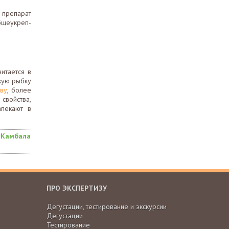
препарат
бщеукреп-
итается в
кую рыбку
иву
, более
 свойства,
апекают в
•
Камбала
ПРО ЭКСПЕРТИЗУ
Дегустации, тестирование и экскурсии
Дегустации
Тестирование