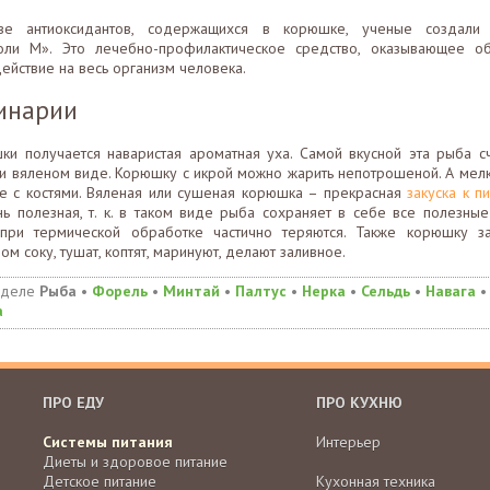
ве антиоксидантов, содержащихся в корюшке, ученые создали 
оли М». Это лечебно-профилактическое средство, оказывающее о
ействие на весь организм человека.
инарии
ки получается наваристая ароматная уха. Самой вкусной эта рыба сч
и вяленом виде. Корюшку с икрой можно жарить непотрошеной. А мел
е с костями. Вяленая или сушеная корюшка – прекрасная
закуска к п
нь полезная, т. к. в таком виде рыба сохраняет в себе все полезные
при термической обработке частично теряются. Также корюшку з
ом соку, тушат, коптят, маринуют, делают заливное.
зделе
Рыба
•
Форель
•
Минтай
•
Палтус
•
Нерка
•
Сельдь
•
Навага
а
ПРО ЕДУ
ПРО КУХНЮ
Системы питания
Интерьер
Диеты и здоровое питание
Детское питание
Кухонная техника