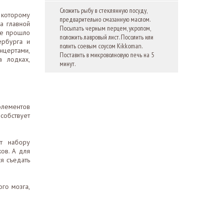
Сложить рыбу в стеклянную посуду,
 которому
предварительно смазанную маслом.
а главной
Посыпать черным перцем, укропом,
ие прошло
положить лавровый лист. Посолить или
ербурга и
полить соевым соусом Kikkoman.
нцертами,
Поставить в микроволновую печь на 5
а лодках,
минут.
элементов
собствует
ет набору
ов. А для
ся съедать
го мозга,