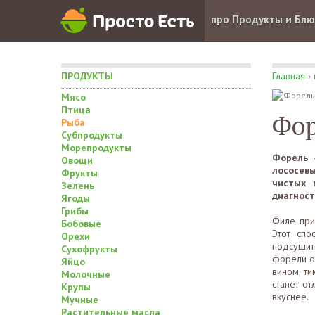
про Продукты и Бл
ПРОДУКТЫ
Главная
›
Мясо
Птица
Фор
Рыба
Субпродукты
Морепродукты
Форель 
Овощи
лососевы
Фрукты
чистых 
Зелень
диагност
Ягоды
Грибы
Филе при
Бобовые
Этот спо
Орехи
подсушить
Сухофрукты
форели о
Яйцо
вином, т
Молочные
станет о
Крупы
вкуснее.
Мучные
Растительные масла