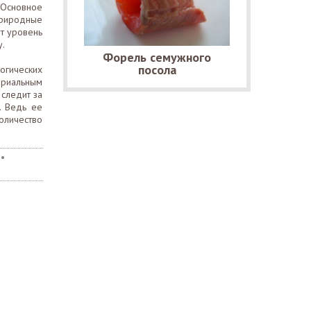
 Основное
природные
т уровень
у.
Форель семужного
посола
огических
риальным
 следит за
. Ведь ее
оличество
•