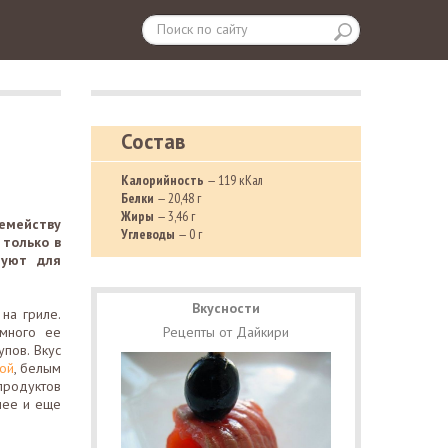
Состав
Калорийность
— 119 кКал
Белки
— 20,48 г
Жиры
— 3,46 г
емейству
Углеводы
— 0 г
 только в
зуют для
Вкусности
на гриле.
емного ее
Рецепты от Дайкири
упов. Вкус
ой
, белым
продуктов
нее и еще