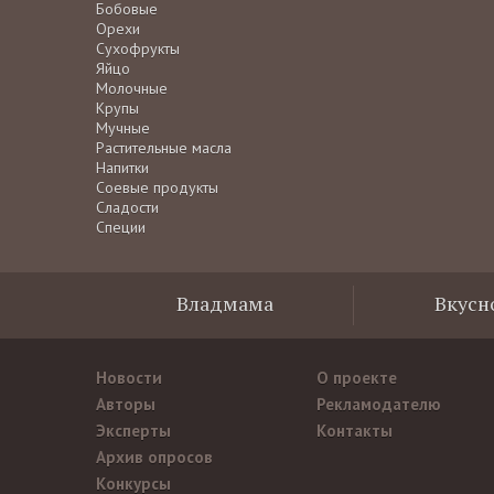
Бобовые
Орехи
Сухофрукты
Яйцо
Молочные
Крупы
Мучные
Растительные масла
Напитки
Соевые продукты
Сладости
Специи
Владмама
Вкусн
Новости
О проекте
Авторы
Рекламодателю
Эксперты
Контакты
Архив опросов
Конкурсы