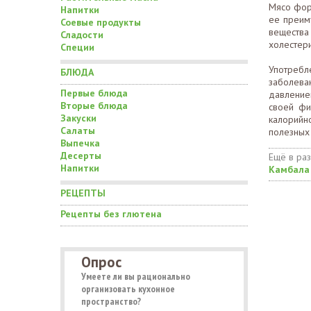
Мясо фор
Напитки
ее преим
Соевые продукты
вещества
Сладости
холестери
Специи
Употребл
БЛЮДА
заболев
Первые блюда
давлением
Вторые блюда
своей фи
Закуски
калорийн
Салаты
полезных 
Выпечка
Десерты
Ещё в ра
Напитки
Камбала
РЕЦЕПТЫ
Рецепты без глютена
Опрос
Умеете ли вы рационально
организовать кухонное
пространство?