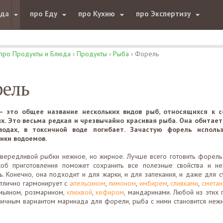
юда
про Еду
про Кухню
про Экспертизу
про Продукты и Блюда
›
Продукты
›
Рыба
›
Форель
ель
– это общее название нескольких видов рыб, относящихся к с
х. Это весьма редкая и чрезвычайно красивая рыба. Она обитает
водах, в токсичной воде погибает. Зачастую форель исполь
ики водоемов.
вередливой рыбки нежное, но жирное. Лучше всего готовить форель 
соб приготовления поможет сохранить все полезные свойства и н
. Конечно, она подходит и для жарки, и для запекания, и даже для с
тлично гармонирует с
апельсином
,
лимоном
,
имбирем
,
сливками
,
сметан
имьяном, розмарином,
клюквой
,
кефиром
, мандаринами. Любой из этих 
тличным вариантом маринада для форели, рыба с ними становится неж