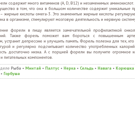
ели содержит много витаминов (А, D, B12) и незаменимых аминокислот.
ущество в том, что она в большом количестве содержит уникальные 
 – жирные кислоты омега-3. Это знаменитые жирные кислоты регулирую
на в организме, стимулируют мозговую деятельность и нервную систем
ение форели в пищу является замечательной профилактикой онкол
аний. Также форель поможет вам бороться с повышенным арте
, устранит депрессию и улучшить память. Форель полезна для тех, кто
гурой и регулярно подсчитывает количество употребленных калорий
ость достаточно низка. А с порцией форели вы получите огромное к
и питательных компонентов.
зделе
Рыба
•
Минтай
•
Палтус
•
Нерка
•
Сельдь
•
Навага
•
Корюшка
•
Горбуша