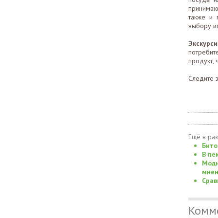
принимаю
также и 
выбору ил
Экскурси
потребите
продукт, 
Следите 
Ещё в ра
Бито
В пе
Модн
мнен
Срав
Комм