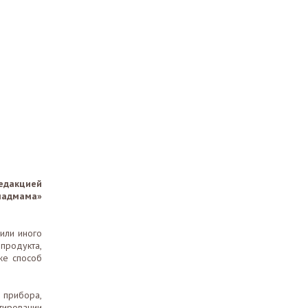
едакцией
адмама»
или иного
продукта,
же способ
 прибора,
тировании