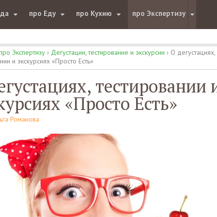
юда
про Еду
про Кухню
про Экспертизу
про Экспертизу
›
Дегустации, тестирование и экскурсии
›
О дегустациях,
нии и экскурсиях «Просто Есть»
егустациях, тестировании 
курсиях «Просто Есть»
ьга Романова