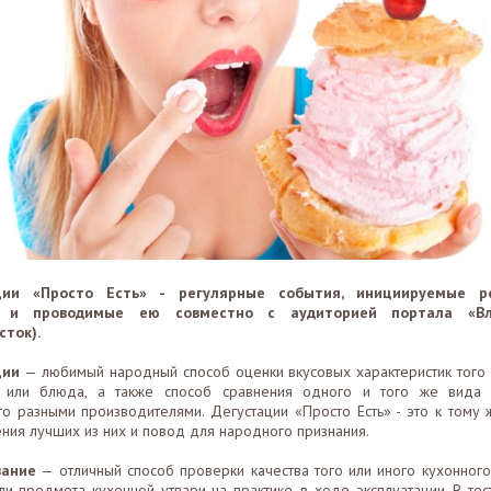
ции «Просто Есть» - регулярные события, инициируемые р
а и проводимые ею совместно с аудиторией портала «Вл
сток).
ции
— любимый народный способ оценки вкусовых характеристик того 
 или блюда, а также способ сравнения одного и того же вида 
го разными производителями. Дегустации «Просто Есть» - это к тому 
ния лучших из них и повод для народного признания.
вание
— отличный способ проверки качества того или иного кухонного
ли предмета кухонной утвари на практике, в ходе эксплуатации. В тес