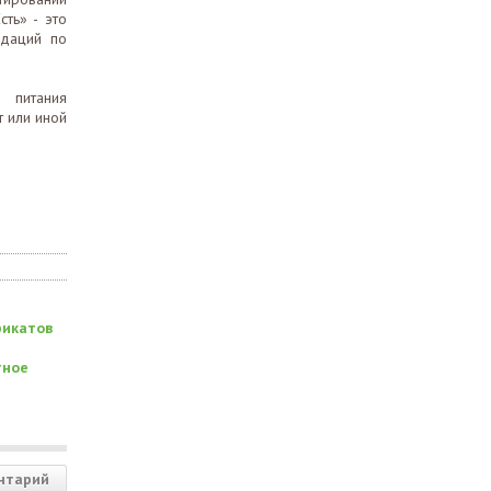
ть» - это
ндаций по
 питания
т или иной
рикатов
тное
нтарий