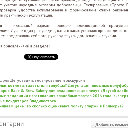
т участие народные эксперты добровольцы. Тестирование «Просто Ес
проверка удобства использования и формирование списка рекоме
и практической эксплуатации.
я
— идеальный вариант проверки производителей продуктов
лями. Лучше один раз увидеть, как и в каких условиях производится то
чем представлять себе это, руководствуясь домыслами и слухами.
за обновлениями в разделе!
зделе
Дегустации, тестирование и экскурсии
чки, котлеты, галеты или голубцы? Дегустация овощных полуфаб
карне Bake & Brew Bakery для владивостокцев пекут «Другой хлеб»
ые тенденции изготовления свадебных тортов 2016 года: экспер
ие кондитеров Владивостока
ниваем цены: во сколько оценивают пользу спаржи в Приморье?
ентарии
Добавить комме