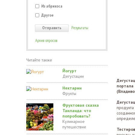
Из абрикоса
Другое
Результаты
Архив опросов
Читайте также
Йогурт
Дегустации
Дегуста
портал
Нектарин
(Владиво
Фрукты
Дегуста
Фруктовая сказка
продукта
Таиланда: что
созданно
попробовать?
определе
Кулинарное
путешествие
Тестиро
посуды и