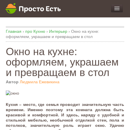
про Продукты и Блюда
Главная
›
про Кухню
›
Интерьер
›
Окно на кухне:
про Еду
оформляем, украшаем и превращаем в стол
про Кухню
Окно на кухне:
про Экспертизу
оформляем, украшаем
и превращаем в стол
Автор
Людмила Ежевикина
Кухня – место, где семья проводит значительную часть
времени. Именно поэтому эта комната должна быть
красивой и комфортной. И здесь, наряду с удобной и
стильной мебелью, необычной отделкой стен, пола и
потолков, значительную роль играет окно. Удачно