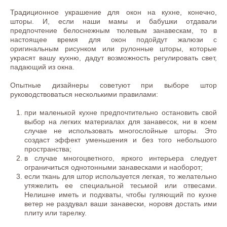
Традиционное украшение для окон на кухне, конечно,
шторы. И, если наши мамы и бабушки отдавали
предпочтение белоснежным тюлевым занавескам, то в
настоящее время для окон подойдут жалюзи с
оригинальным рисунком или рулонные шторы, которые
украсят вашу кухню, дадут возможность регулировать свет,
падающий из окна.
Опытные дизайнеры советуют при выборе штор
руководствоваться несколькими правилами:
при маленькой кухне предпочтительно остановить свой
выбор на легких материалах для занавесок, ни в коем
случае не использовать многослойные шторы. Это
создаст эффект уменьшения и без того небольшого
пространства;
в случае многоцветного, яркого интерьера следует
ограничиться однотонными занавесками и наоборот;
если ткань для штор используется легкая, то желательно
утяжелить ее специальной тесьмой или отвесами.
Нелишне иметь и подхваты, чтобы гуляющий по кухне
ветер не раздувал ваши занавески, норовя достать ими
плиту или тарелку.