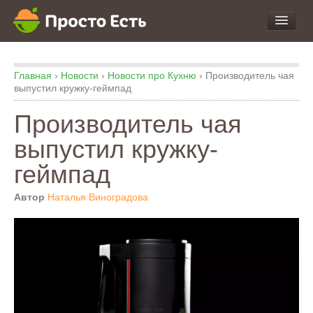
про Продукты и Блюда
Главная
›
Новости
›
Новости про Кухню
›
Производитель чая
про Еду
выпустил кружку-геймпад
про Кухню
Производитель чая
про Экспертизу
выпустил кружку-
геймпад
Автор
Наталья Виноградова