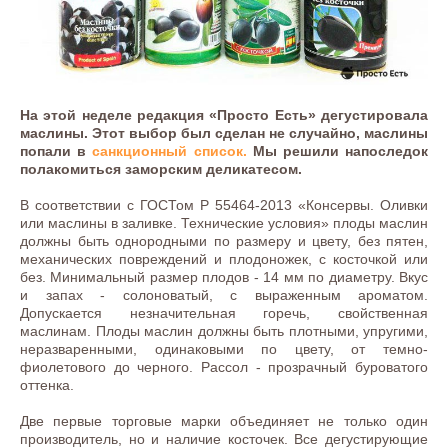
На этой неделе редакция «Просто Есть» дегустировала
маслины. Этот выбор был сделан не случайно, маслины
попали в
санкционный список.
Мы решили напоследок
полакомиться заморским деликатесом.
В соответствии с ГОСТом Р 55464-2013 «Консервы. Оливки
или маслины в заливке. Технические условия» плоды маслин
должны быть однородными по размеру и цвету, без пятен,
механических повреждений и плодоножек, с косточкой или
без. Минимальный размер плодов - 14 мм по диаметру. Вкус
и запах - солоноватый, с выраженным ароматом.
Допускается незначительная горечь, свойственная
маслинам. Плоды маслин должны быть плотными, упругими,
неразваренными, одинаковыми по цвету, от темно-
фиолетового до черного. Рассол - прозрачный буроватого
оттенка.
Две первые торговые марки объединяет не только один
производитель, но и наличие косточек. Все дегустирующие