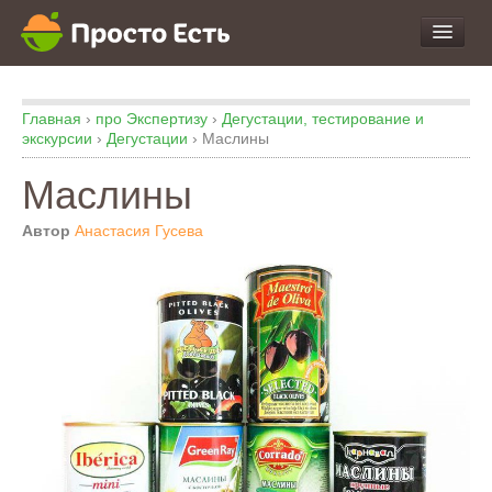
про Продукты и Блюда
Главная
›
про Экспертизу
›
Дегустации, тестирование и
про Еду
экскурсии
›
Дегустации
›
Маслины
про Кухню
Маслины
про Экспертизу
Автор
Анастасия Гусева