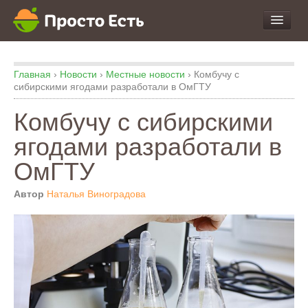
про Продукты и Блюда
Главная
›
Новости
›
Местные новости
›
Комбучу с
про Еду
сибирскими ягодами разработали в ОмГТУ
про Кухню
Комбучу с сибирскими
про Экспертизу
ягодами разработали в
ОмГТУ
Автор
Наталья Виноградова