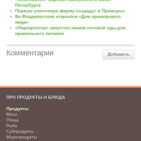
Петербурге
Первую улиточную ферму создадут в Приморье
Во Владивостоке открылся «Дом приморского
меда»
«Перекресток» запустил линию готовой еды для
правильного питания
Комментарии
Добавить
ПРО ПРОДУКТЫ И БЛЮДА
Продукты
Мясо
Птица
Рыба
Субпродукты
Морепродукты