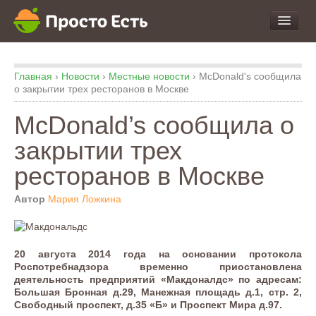
про Продукты и Блюда
Главная
›
Новости
›
Местные новости
›
McDonald's сообщила
про Еду
о закрытии трех ресторанов в Москве
про Кухню
McDonald’s сообщила о
про Экспертизу
закрытии трех
ресторанов в Москве
Автор
Мария Ложкина
20 августа 2014 года на основании протокола
Роспотребнадзора временно приостановлена
деятельность предприятий «Макдоналдс» по адресам:
Большая Бронная д.29, Манежная площадь д.1, стр. 2,
Свободный проспект, д.35 «Б» и Проспект Мира д.97.