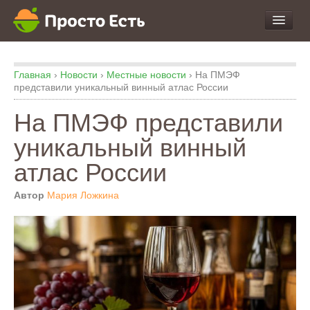
про Продукты и Блюда
Главная
›
Новости
›
Местные новости
›
На ПМЭФ
про Еду
представили уникальный винный атлас России
про Кухню
На ПМЭФ представили
про Экспертизу
уникальный винный
атлас России
Автор
Мария Ложкина