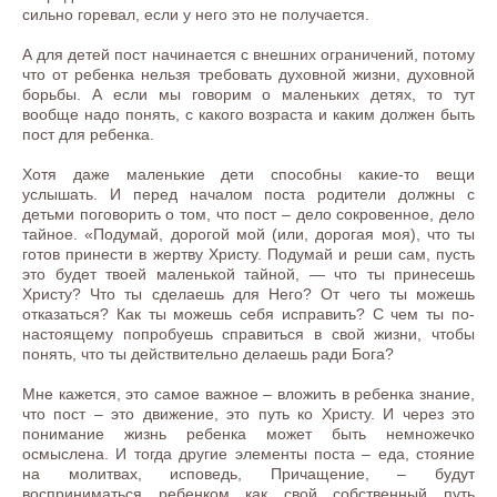
сильно горевал, если у него это не получается.
А для детей пост начинается с внешних ограничений, потому
что от ребенка нельзя требовать духовной жизни, духовной
борьбы. А если мы говорим о маленьких детях, то тут
вообще надо понять, с какого возраста и каким должен быть
пост для ребенка.
Хотя даже маленькие дети способны какие-то вещи
услышать. И перед началом поста родители должны с
детьми поговорить о том, что пост – дело сокровенное, дело
тайное. «Подумай, дорогой мой (или, дорогая моя), что ты
готов принести в жертву Христу. Подумай и реши сам, пусть
это будет твоей маленькой тайной, — что ты принесешь
Христу? Что ты сделаешь для Него? От чего ты можешь
отказаться? Как ты можешь себя исправить? С чем ты по-
настоящему попробуешь справиться в свой жизни, чтобы
понять, что ты действительно делаешь ради Бога?
Мне кажется, это самое важное – вложить в ребенка знание,
что пост – это движение, это путь ко Христу. И через это
понимание жизнь ребенка может быть немножечко
осмыслена. И тогда другие элементы поста – еда, стояние
на молитвах, исповедь, Причащение, – будут
восприниматься ребенком как свой собственный путь