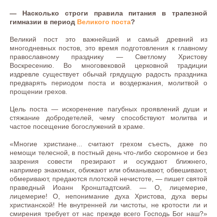
— Насколько строги правила питания в трапезной
гимназии в период
Великого поста
?
Великий пост это важнейший и самый древний из
многодневных постов, это время подготовления к главному
православному празднику — Светлому Христову
Воскресению. Во многовековой церковной традиции
издревле существует обычай грядущую радость праздника
предварять периодом поста и воздержания, молитвой о
прощении грехов.
Цель поста — искоренение пагубных проявлений души и
стяжание добродетелей, чему способствуют молитва и
частое посещение богослужений в храме.
«Многие христиане... считают грехом съесть, даже по
немощи телесной, в постный день что-либо скоромное и без
зазрения совести презирают и осуждают ближнего,
например знакомых, обижают или обманывают, обвешивают,
обмеривают, предаются плотской нечистоте, — пишет святой
праведный Иоанн Кронштадтский. — О, лицемерие,
лицемерие! О, непонимание духа Христова, духа веры
христианской! Не внутренней ли чистоты, не кротости ли и
смирения требует от нас прежде всего Господь Бог наш?»