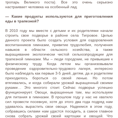
тропарь Великого поста). Все это очень серьезно
настраивает человека на особенный лад.
— Какие продукты используются для приготовления
еды в трапезной?
В 2010 году мы вместе с детьми и их родителями начали
строить свое подворье в районе села Тигровое. Целью
данного проекта было создать условия для оздоровления
воспитанников гимназии, привитие трудолюбия, получения
навыков в области сельского хозяйства, а также
выращивание экологически чистой сельхозпродукции для
трапезной гимназии. Мы – люди городские, не привыкшие к
физическому труду. Когда летом мы организовывали
проведение оздоровительно-трудового лагеря, интересно
было наблюдать как первые 3-5 дней, детям, да и родителям
приходилось бороться со своей ленью. Но потом
втягивались, и когда собирали урожай выращенный своими
руками… Это многого стоит. Сейчас подворье успешно
функционирует. Овощи, выращенные там, мы используем
для питания в гимназии. В прошлом году у нас не хватило
сил провести посевную, хотя до этого два года подряд нам
удавалось вырастить свои овощи. Надеемся в этом году,
собравшись силами нам удастся посадить, а самое главное
снова собрать урожай своей картошки и овощей. Что