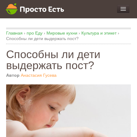
про Продукты и Блюда
Главная
›
про Еду
›
Мировые кухни
›
Культура и этикет
›
про Еду
Способны ли дети выдержать пост?
про Кухню
Способны ли дети
про Экспертизу
выдержать пост?
Автор
Анастасия Гусева