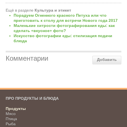
Ещё в разделе
Культура и этикет
Порадуем Огненного красного Петуха или что
приготовить к столу для встречи Нового года 2017
Маленькие хитрости фотографирования еды: как
сделать «вкусное» фото?
Искусство фотографии еды: стилизация подачи
блюда
Комментарии
Добавить
ПРО ПРОДУКТЫ И БЛЮДА
Продукты
Мясо
Птица
Рыба