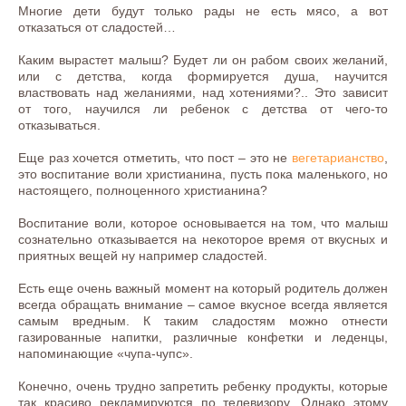
Многие дети будут только рады не есть мясо, а вот
отказаться от сладостей…
Каким вырастет малыш? Будет ли он рабом своих желаний,
или с детства, когда формируется душа, научится
властвовать над желаниями, над хотениями?.. Это зависит
от того, научился ли ребенок с детства от чего-то
отказываться.
Еще раз хочется отметить, что пост – это не
вегетарианство
,
это воспитание воли христианина, пусть пока маленького, но
настоящего, полноценного христианина?
Воспитание воли, которое основывается на том, что малыш
сознательно отказывается на некоторое время от вкусных и
приятных вещей ну например сладостей.
Есть еще очень важный момент на который родитель должен
всегда обращать внимание – самое вкусное всегда является
самым вредным. К таким сладостям можно отнести
газированные напитки, различные конфетки и леденцы,
напоминающие «чупа-чупс».
Конечно, очень трудно запретить ребенку продукты, которые
так красиво рекламируются по телевизору. Однако этому