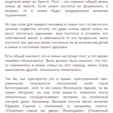
родители живут во Христе. Пост – это элемент общей жизни
семьи во Христе. Если семья постится не формально, а
всерьез, то в семье будут традиционные внешние
ограничения.
Но при этом для каждого человека в семье пост остается его
личным подвигом, потому что даже члены одной семьи не
могут поститься одинаково: муж постится в условиях его
собственной жизни, в зависимости от его профессии; жена
постится так, как она может поститься из-за количества детей
в семье и состояния своего здоровья.
Есть общий контекст, что в семье наступает пост, и это время
семейно обозначается. Всем должно быть понятно, что что-
то поменялось в жизни семьи на этот период, жизнь стала
немножечко другой, тональность поменялась.
Так же, как чувствуется это в храме: приглушенный свет,
изменение тональности песнопений, иной строй
Богослужения, хотя то же самое Всенощное бдение, та же
самая Литургия, но при этом какие-то элементы поста
обязательно сосредотачивают человека на особенный
настрой души. Например, Великим постом звучит молитва
Ефрема Сирина с поклонами, и, например, поется:
«Покаяния отвези ми двери, Жизнодавче» (Покаянный