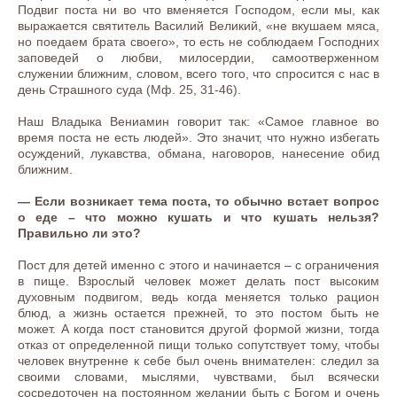
Подвиг поста ни во что вменяется Господом, если мы, как
выражается святитель Василий Великий, «не вкушаем мяса,
но поедаем брата своего», то есть не соблюдаем Господних
заповедей о любви, милосердии, самоотверженном
служении ближним, словом, всего того, что спросится с нас в
день Страшного суда (Мф. 25, 31-46).
Наш Владыка Вениамин говорит так: «Самое главное во
время поста не есть людей». Это значит, что нужно избегать
осуждений, лукавства, обмана, наговоров, нанесение обид
ближним.
— Если возникает тема поста, то обычно встает вопрос
о еде – что можно кушать и что кушать нельзя?
Правильно ли это?
Пост для детей именно с этого и начинается – с ограничения
в пище. Взрослый человек может делать пост высоким
духовным подвигом, ведь когда меняется только рацион
блюд, а жизнь остается прежней, то это постом быть не
может. А когда пост становится другой формой жизни, тогда
отказ от определенной пищи только сопутствует тому, чтобы
человек внутренне к себе был очень внимателен: следил за
своими словами, мыслями, чувствами, был всячески
сосредоточен на постоянном желании быть с Богом и очень