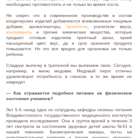
необходимо противостоять и не только во время поста.
Не секрет, что в современном производстве в состав
кондитерских изделий добавляются всевозможные пищевые
добавки, ароматизаторы,
красители
, усилители вкуса,
консерванты
и прочие химические вещества, которые
придают готовым изделиям приятный запах, яркий
насыщенный цвет, вкус, да и срок хранения продукта
повышается. Но это все вредно для организма не только
ребенка.
Сладкую выпечку в трапезной мы выпекаем свою. Сегодня,
например, в меню медовик. Медовый пирог отлично
удовлетворит потребность в глюкозе, в то же время не
навредит.
— Как отражается подобное питание на физическом
состояние учеников?
Лет 5-6 назад одна из сотрудниц кафедры гигиены питания
Владивостокского государственного медицинского института
проводила исследования. Она и группа врачей в течение 3
лет смотрела за состоянием здоровья детей школы №61 и
нашей гимназии. Биометрические замеры, тесты на
интеллектуальное развитие и другие анализы делались