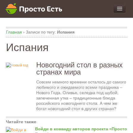
про Продукты и Блюда
Главная
›
Записи по тегу:
Испания
про Еду
про Кухню
Испания
про Экспертизу
Новогодний стол в разных
странах мира
Совсем немного времени осталось до самого
любимого и ожидаемого всеми праздника –
Нового Года. Оливье, селедка под шубой,
запеченная утка – традиционные блюда
российского новогоднего стола. А чем же
богат новогодний стол в других странах?
Читайте также
Войди в команду авторов проекта «Просто