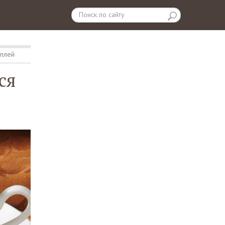
оплей
ся