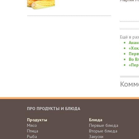
Ещё в ра
Анан
«Хох
Перв
Во В
«Пер
Комм
ПРО ПРОДУКТЫ И БЛЮДА
Продукты
Блюда
Мясо
Первые блюда
Птица
Вторые блюда
Рыба
Закуски