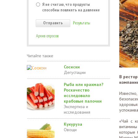
Я не считаю, что продукты
способны повлиять на давление
Результаты
Архив опросов
Читайте также
Сосиски
Дегустации
В рестор
компании
Рыба или крахмал?
Роскачество
Известно
исследовало
безопасен
крабовые палочки
здоровья
Экспертиза и
успокаив
исследования
«Чай с к
Кукуруза
витамины
Овощи
которые 
Мартин М