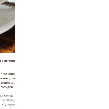
ставители
абсолютно
олезен для
процессы,
 сосудов.
 содержит
 кислоты,
 «Тануки»