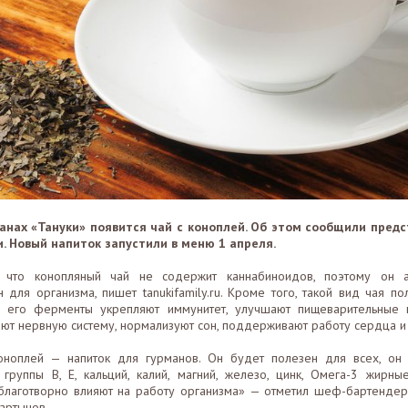
анах «Тануки» появится чай с коноплей. Об этом сообщили пред
. Новый напиток запустили в меню 1 апреля.
, что конопляный чай не содержит каннабиноидов, поэтому он 
 для организма, пишет tanukifamily.ru. Кроме того, такой вид чая п
: его ферменты укрепляют иммунитет, улучшают пищеварительные 
ают нервную систему, нормализуют сон, поддерживают работу сердца и
оноплей — напиток для гурманов. Он будет полезен для всех, он
 группы В, Е, кальций, калий, магний, железо, цинк, Омега-3 жирные
благотворно влияют на работу организма» — отметил шеф-бартендер
артынов.