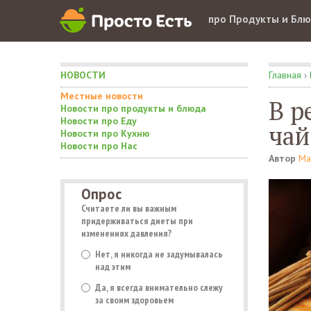
про Продукты и Бл
НОВОСТИ
Главная
›
Местные новости
В р
Новости про продукты и блюда
Новости про Еду
чай
Новости про Кухню
Новости про Нас
Автор
Ма
Опрос
Считаете ли вы важным
придерживаться диеты при
изменениях давления?
Нет, я никогда не задумывалась
над этим
Да, я всегда внимательно слежу
за своим здоровьем