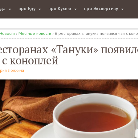
юда
про Еду
про Кухню
про Экспертизу
Новости
›
Местные новости
›
В ресторанах «Тануки» появился чай с кон
есторанах «Тануки» появил
 с коноплей
рия Ложкина