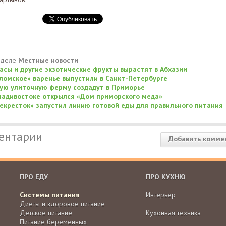
зделе
Местные новости
асы и другие экзотические фрукты вырастят в Абхазии
ломское» варенье выпустили в Санкт-Петербурге
ую улиточную ферму создадут в Приморье
ладивостоке открылся «Дом приморского меда»
екресток» запустил линию готовой еды для правильного питания
ентарии
Добавить комме
ПРО ЕДУ
ПРО КУХНЮ
Системы питания
Интерьер
Диеты и здоровое питание
Детское питание
Кухонная техника
Питание беременных