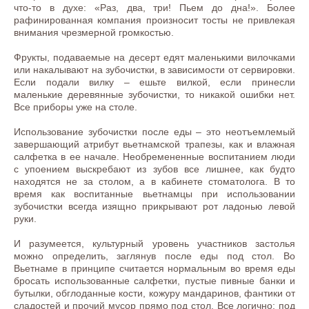
что-то в духе: «Раз, два, три! Пьем до дна!». Более
рафинированная компания произносит тосты не привлекая
внимания чрезмерной громкостью.
Фрукты, подаваемые на десерт едят маленькими вилочками
или накалывают на зубочистки, в зависимости от сервировки.
Если подали вилку – ешьте вилкой, если принесли
маленькие деревянные зубочистки, то никакой ошибки нет.
Все приборы уже на столе.
Использование зубочистки после еды – это неотъемлемый
завершающий атрибут вьетнамской трапезы, как и влажная
салфетка в ее начале. Необремененные воспитанием люди
с упоением выскребают из зубов все лишнее, как будто
находятся не за столом, а в кабинете стоматолога. В то
время как воспитанные вьетнамцы при использовании
зубочистки всегда изящно прикрывают рот ладонью левой
руки.
И разумеется, культурный уровень участников застолья
можно определить, заглянув после еды под стол. Во
Вьетнаме в принципе считается нормальным во время еды
бросать использованные салфетки, пустые пивные банки и
бутылки, обглоданные кости, кожуру мандаринов, фантики от
сладостей и прочий мусор прямо под стол. Все логично: под