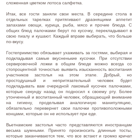
сложенная цветком лотоса салфетка.
Итак, все гости заняли свои места. В середине стола в
отдельных тарелках притягивают дразнящими аппетит
запахами овощи, курица, рыба, мясо и прочие блюда. С
общих блюд палочками берут по кусочку, перекладывают в
свою пиалу и кушают. Каждый вправе выбирать, что больше
по-вкусу.
Гостеприимство обязывает ухаживать за гостями, выбирая и
подкладывая самые вкусненькие кусочки. При отсутствии
сервировочной ложки в общем блюде можно всегда со
стопроцентной точностью выявить изысканность воспитания
участников застолья на этом этапе. Добрый, но
простодушный и непритязательный человек будет
подкладывать вам очередной лакомый кусочек палочками,
которые секунду назад он подносил к своему рту. Более
утонченный и воспитанный человек, обращающий внимание
на гигиену, проделывая аналогичную манипуляцию,
обязательно перевернет свои палочки противоположными
концами, которые он не использует при еде.
Вьетнамские застолья часто представляются иностранцам
весьма шумными. Принято произносить длинные тосты,
которые заканчиваются тем, что все встают и громко кричат