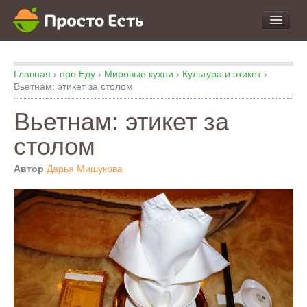
про Продукты и Блюда
Главная
›
про Еду
›
Мировые кухни
›
Культура и этикет
›
про Еду
Вьетнам: этикет за столом
про Кухню
Вьетнам: этикет за
про Экспертизу
столом
Автор
Дарья Мишукова