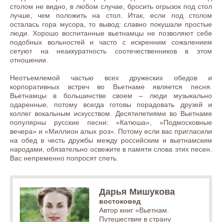
столом не видно, в любом случае, бросить огрызок под стол
лучше, чем положить на стол. Итак, если под столом
осталась гора мусора, то вывод: славно покушали простые
люди. Хорошо воспитанные вьетнамцы не позволяют себе
подобных вольностей и часто с искренним сожалением
сетуют на неаккуратность соотечественников в этом
отношении.
Неотъемлемой частью всех дружеских обедов и
корпоративных встреч во Вьетнаме является песня.
Вьетнамцы в большинстве своем – люди музыкально
одаренные, потому всегда готовы порадовать друзей и
коллег вокальным искусством. Десятилетиями во Вьетнаме
популярны русские песни: «Катюша», «Подмосковные
вечера» и «Миллион алых роз». Потому если вас пригласили
на обед в честь дружбы между российским и вьетнамским
народами, обязательно освежите в памяти слова этих песен.
Вас непременно попросят спеть.
Дарья Мишукова
востоковед
Автор книг «Вьетнам.
Путешествие в страну