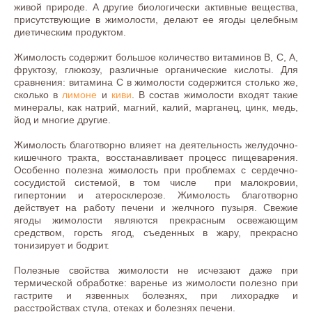
живой природе. А другие биологически активные вещества,
присутствующие в жимолости, делают ее ягоды целебным
диетическим продуктом.
Жимолость содержит большое количество витаминов В, С, А,
фруктозу, глюкозу, различные органические кислоты. Для
сравнения: витамина С в жимолости содержится столько же,
сколько в
лимоне
и
киви
. В состав жимолости входят такие
минералы, как натрий, магний, калий, марганец, цинк, медь,
йод и многие другие.
Жимолость благотворно влияет на деятельность желудочно-
кишечного тракта, восстанавливает процесс пищеварения.
Особенно полезна жимолость при проблемах с сердечно-
сосудистой системой, в том числе при малокровии,
гипертонии и атеросклерозе. Жимолость благотворно
действует на работу печени и желчного пузыря. Свежие
ягоды жимолости являются прекрасным освежающим
средством, горсть ягод, съеденных в жару, прекрасно
тонизирует и бодрит.
Полезные свойства жимолости не исчезают даже при
термической обработке: варенье из жимолости полезно при
гастрите и язвенных болезнях, при лихорадке и
расстройствах стула, отеках и болезнях печени.