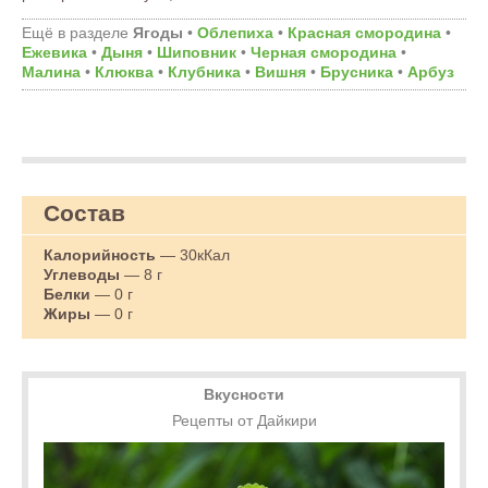
Ещё в разделе
Ягоды
•
Облепиха
•
Красная смородина
•
Ежевика
•
Дыня
•
Шиповник
•
Черная смородина
•
Малина
•
Клюква
•
Клубника
•
Вишня
•
Брусника
•
Арбуз
Состав
Калорийность
— 30кКал
Углеводы
— 8 г
Белки
— 0 г
Жиры
— 0 г
Вкусности
Рецепты от Дайкири