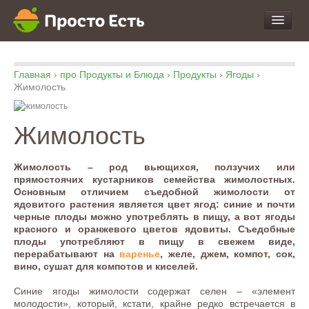
про Продукты и Блюда
Главная
›
про Продукты и Блюда
›
Продукты
›
Ягоды
›
про Еду
Жимолость
про Кухню
про Экспертизу
Жимолость
Жимолость – род вьющихся, ползучих или
прямостоячих кустарников семейства жимолостных.
Основным отличием съедобной жимолости от
ядовитого растения является цвет ягод: синие и почти
черные плоды можно употреблять в пищу, а вот ягоды
красного и оранжевого цветов ядовиты. Съедобные
плоды употребляют в пищу в свежем виде,
перерабатывают на
варенье
, желе, джем, компот, сок,
вино, сушат для компотов и киселей.
Синие ягоды жимолости содержат селен – «элемент
молодости», который, кстати, крайне редко встречается в