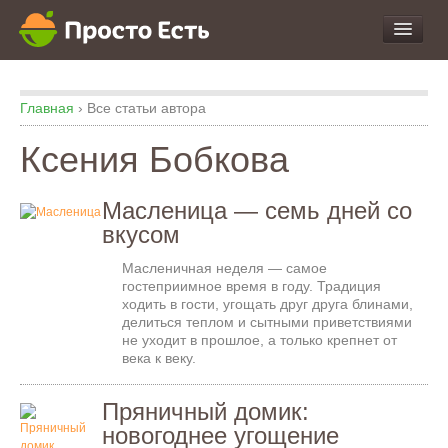
про Продукты и Блюда
Главная
›
Все статьи автора
про Еду
про Кухню
Ксения Бобкова
про Экспертизу
Масленица — семь дней со
вкусом
Масленичная неделя — самое
гостеприимное время в году. Традиция
ходить в гости, угощать друг друга блинами,
делиться теплом и сытными приветствиями
не уходит в прошлое, а только крепнет от
века к веку.
Пряничный домик:
новогоднее угощение