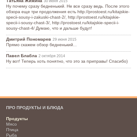
Татьяна Жижина
30 июня 2015
Ну почему сразу бедненький. Не все сразу ведь. После этого
обзора еще три продолжения есть http://prostoest.ru/kitajskie-
specii-sousy-i-zakuski-chast-2/, http://prostoest.ru/kitajskie-
specii-i-sousy-chast-3/, http://prostoest.ru/kitajskie-specii-i-
sousy-chast-4/ Думаю, что и дальше будут!
Дмитрий Пономарев
29 июня 2015
Прямо скажем обзор бедненький...
Павел Блабла
2 октября 2014
Ну вот! Теперь хоть понятно, что это за приправы! Спасибо)
ПРО ПРОДУКТЫ И БЛЮДА
Продукты
Мясо
Птица
Рыба