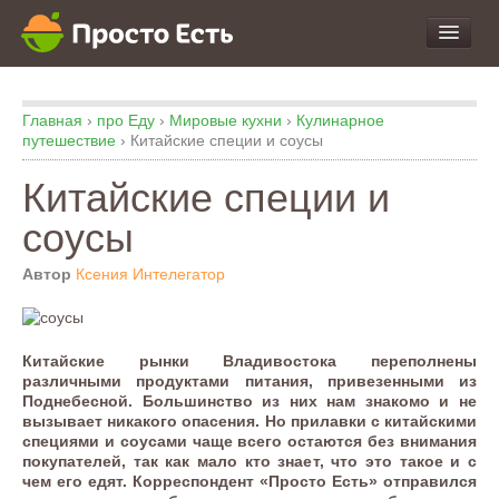
про Продукты и Блюда
Главная
›
про Еду
›
Мировые кухни
›
Кулинарное
про Еду
путешествие
›
Китайские специи и соусы
про Кухню
Китайские специи и
про Экспертизу
соусы
Автор
Ксения Интелегатор
Китайские рынки Владивостока переполнены
различными продуктами питания, привезенными из
Поднебесной. Большинство из них нам знакомо и не
вызывает никакого опасения. Но прилавки с китайскими
специями и соусами чаще всего остаются без внимания
покупателей, так как мало кто знает, что это такое и с
чем его едят. Корреспондент «Просто Есть» отправился