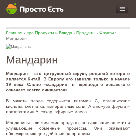
про Продукты и Блюда
Главная
›
про Продукты и Блюда
›
Продукты
›
Фрукты
›
про Еду
Мандарин
про Кухню
про Экспертизу
Мандарин
Мандарин – это цитрусовый фрукт, родиной которого
является Китай. В Европу его завезли только в начале
19 века. Слово «мандарин» в переводе с испанского
означает «легко очищается».
В мякоти плода содержится витамин С, органические
кислоты, клетчатка, минеральные соли. А в кожуре фрукта –
противатамин А, сахар, эфирные масла.
Мандарины – диетические продукты, повышающие аппетит и
улучшающие обменные процессы. Они оказывают
общеукрепляющее действие на организм.