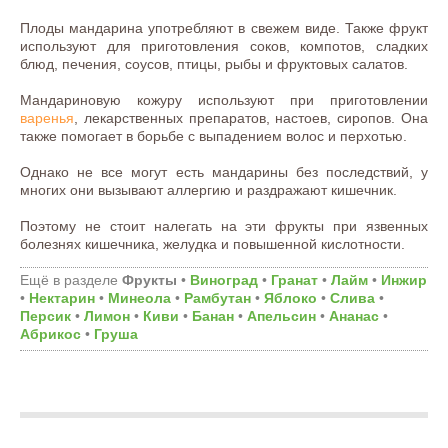
Плоды мандарина употребляют в свежем виде. Также фрукт
используют для приготовления соков, компотов, сладких
блюд, печения, соусов, птицы, рыбы и фруктовых салатов.
Мандариновую кожуру используют при приготовлении
варенья
, лекарственных препаратов, настоев, сиропов. Она
также помогает в борьбе с выпадением волос и перхотью.
Однако не все могут есть мандарины без последствий, у
многих они вызывают аллергию и раздражают кишечник.
Поэтому не стоит налегать на эти фрукты при язвенных
болезнях кишечника, желудка и повышенной кислотности.
Ещё в разделе
Фрукты
•
Виноград
•
Гранат
•
Лайм
•
Инжир
•
Нектарин
•
Минеола
•
Рамбутан
•
Яблоко
•
Слива
•
Персик
•
Лимон
•
Киви
•
Банан
•
Апельсин
•
Ананас
•
Абрикос
•
Груша