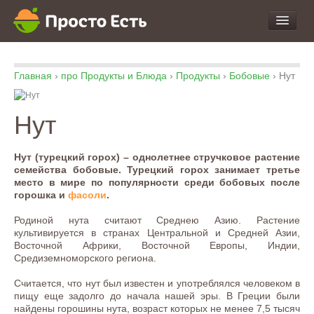
про Продукты и Блюда
Главная
›
про Продукты и Блюда
›
Продукты
›
Бобовые
›
Нут
про Еду
про Кухню
Нут
про Экспертизу
Нут (турецкий горох) – однолетнее стручковое растение
семейства бобовые. Турецкий горох занимает третье
место в мире по популярности среди бобовых после
горошка и
фасоли
.
Родиной нута считают Среднею Азию. Растение
культивируется в странах Центральной и Средней Азии,
Восточной Африки, Восточной Европы, Индии,
Средиземноморского региона.
Считается, что нут был известен и употреблялся человеком в
пищу еще задолго до начала нашей эры. В Греции были
найдены горошины нута, возраст которых не менее 7,5 тысяч