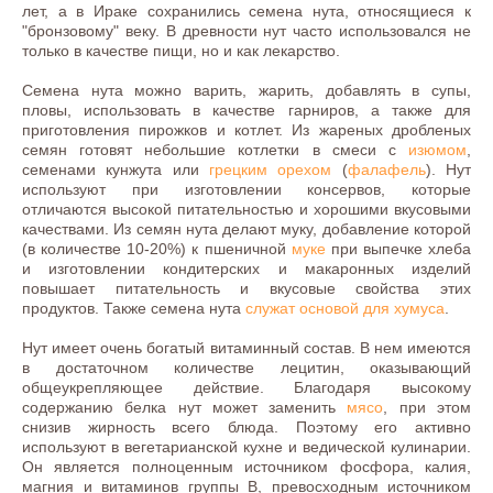
лет, а в Ираке сохранились семена нута, относящиеся к
"бронзовому" веку. В древности нут часто использовался не
только в качестве пищи, но и как лекарство.
Семена нута можно варить, жарить, добавлять в супы,
пловы, использовать в качестве гарниров, а также для
приготовления пирожков и котлет. Из жареных дробленых
семян готовят небольшие котлетки в смеси с
изюмом
,
семенами кунжута или
грецким орехом
(
фалафель
). Нут
используют при изготовлении консервов, которые
отличаются высокой питательностью и хорошими вкусовыми
качествами. Из семян нута делают муку, добавление которой
(в количестве 10-20%) к пшеничной
муке
при выпечке хлеба
и изготовлении кондитерских и макаронных изделий
повышает питательность и вкусовые свойства этих
продуктов. Также семена нута
служат основой для хумуса
.
Нут имеет очень богатый витаминный состав. В нем имеются
в достаточном количестве лецитин, оказывающий
общеукрепляющее действие. Благодаря высокому
содержанию белка нут может заменить
мясо
, при этом
снизив жирность всего блюда. Поэтому его активно
используют в вегетарианской кухне и ведической кулинарии.
Он является полноценным источником фосфора, калия,
магния и витаминов группы В, превосходным источником