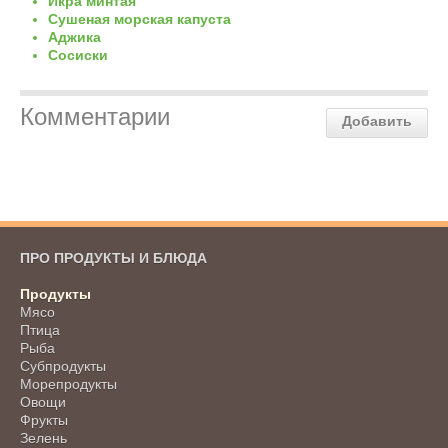
Икра минтая
Сушеная морская капуста
Аджика
Сосиски
Комментарии
Добавить
ПРО ПРОДУКТЫ И БЛЮДА
Продукты
Мясо
Птица
Рыба
Субпродукты
Морепродукты
Овощи
Фрукты
Зелень