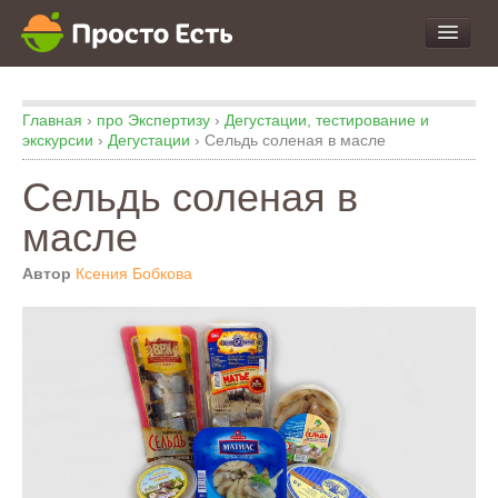
про Продукты и Блюда
Главная
›
про Экспертизу
›
Дегустации, тестирование и
про Еду
экскурсии
›
Дегустации
›
Сельдь соленая в масле
про Кухню
Сельдь соленая в
про Экспертизу
масле
Автор
Ксения Бобкова