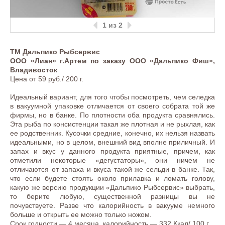
1
из 2
ТМ Дальпико Рыбсервис
ООО «Лиан» г.Артем по заказу ООО «Дальпико Фиш»,
Владивосток
Цена от 59 руб./ 200 г.
Идеальный вариант, для того чтобы посмотреть, чем селедка
в вакуумной упаковке отличается от своего собрата той же
фирмы, но в банке. По плотности оба продукта сравнялись.
Эта рыба по консистенции такая же плотная и не рыхлая, как
ее родственник. Кусочки средние, конечно, их нельзя назвать
идеальными, но в целом, внешний вид вполне приличный. И
запах и вкус у данного продукта приятные, причем, как
отметили некоторые «дегустаторы», они ничем не
отличаются от запаха и вкуса такой же сельди в банке. Так,
что если будете стоять около прилавка и ломать голову,
какую же версию продукции «Дальпико Рыбсервис» выбрать,
то берите любую, существенной разницы вы не
почувствуете. Разве что калорийность в вакууме немного
больше и открыть ее можно только ножом.
Срок годности — 4 месяца, калорийность — 332 Ккал/ 100 г.