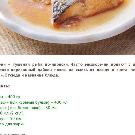
-ни – тушеная рыба по-японски. Часто мидзорэ-ни подают с д
елко нарезанный дайкон похож на смесь из дождя и снега, по
». Отсюда и название блюда.
енты:
ы – 400 гр.
аси» (или куриный бульон) – 400 мл.
сю» ( или белое вино) – 50 мл.
 мл. (2 ст.л.)
ус – 50 мл.
сло для жарки.
риготовления: