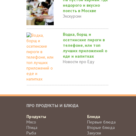
недорого и вкусно
поесть в Москве
Экскурсии
Водка, борщ и
осетинские пироги в
телефоне, или топ
лучших приложений о
еде и напитках
Новости про Еду
ПРО ПРОДУКТЫ И БЛЮДА
Продукты
Блюда
Мясо
Первые блюда
Птица
Вторые блюда
Рыба
Закуски