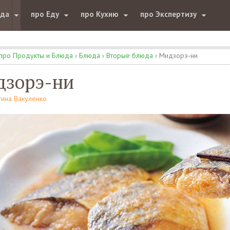
юда
про Еду
про Кухню
про Экспертизу
про Продукты и Блюда
›
Блюда
›
Вторые блюда
›
Мидзорэ-ни
дзорэ-ни
гина Вакуленко