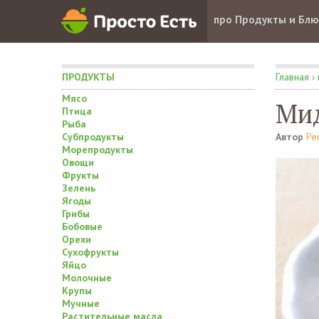
про Продукты и Бл
ПРОДУКТЫ
Главная
›
Мясо
Ми
Птица
Рыба
Субпродукты
Автор
Ре
Морепродукты
Овощи
Фрукты
Зелень
Ягоды
Грибы
Бобовые
Орехи
Сухофрукты
Яйцо
Молочные
Крупы
Мучные
Растительные масла