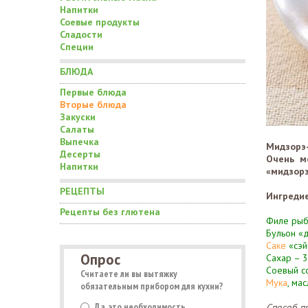
Напитки
Соевые продукты
Сладости
Специи
БЛЮДА
Первые блюда
Вторые блюда
Закуски
Салаты
Выпечка
Мидзорэ
Десерты
Очень м
Напитки
«мидзорэ
РЕЦЕПТЫ
Ингреди
Рецепты без глютена
Филе рыб
Бульон «д
Саке
«сэй
Опрос
Сахар – 30
Соевый со
Считаете ли вы вытяжку
Мука
, ма
обязательным прибором для кухни?
Да, это необходимость
Способ п