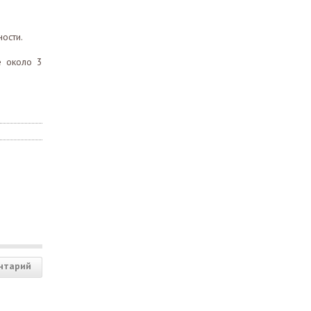
ности.
е около 3
нтарий