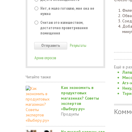
Нет, я мало готовлю, мне она не
Филе
нужна
Обвал
Соеди
Считаю это излишеством,
Доба
достаточно проветривания
минут
помещения
Результаты
Архив опросов
Ещё в ра
Лапш
Читайте также
Мисо
Агэ-
Как экономить в
Нику
продуктовых
Тэри
магазинах? Советы
экспертов
«Выберу.ру»
Комм
Продукты
На пустой карман: где