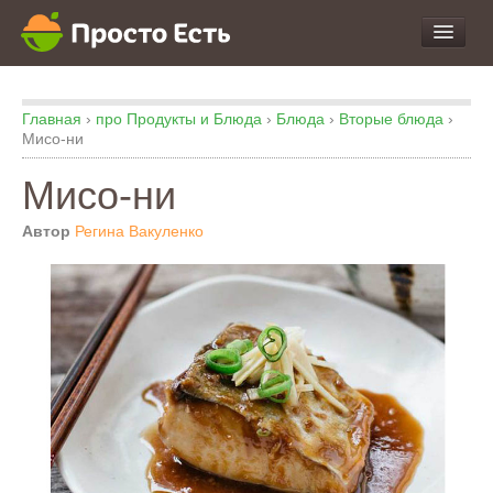
про Продукты и Блюда
Главная
›
про Продукты и Блюда
›
Блюда
›
Вторые блюда
›
про Еду
Мисо-ни
про Кухню
Мисо-ни
про Экспертизу
Автор
Регина Вакуленко