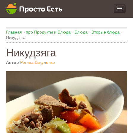
про Продукты и Блюда
Главная
›
про Продукты и Блюда
›
Блюда
›
Вторые блюда
›
про Еду
Никудзяга
про Кухню
Никудзяга
про Экспертизу
Автор
Регина Вакуленко