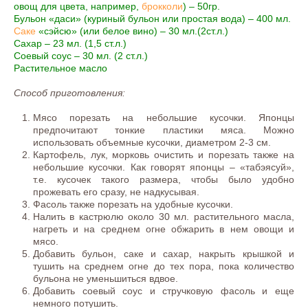
овощ для цвета, например,
брокколи
) – 50гр.
Бульон «даси» (куриный бульон или простая вода) – 400 мл.
Саке
«сэйсю» (или белое вино) – 30 мл.(2ст.л.)
Сахар – 23 мл. (1,5 ст.л.)
Соевый соус – 30 мл. (2 ст.л.)
Растительное масло
Способ приготовления:
Мясо порезать на небольшие кусочки. Японцы
предпочитают тонкие пластики мяса. Можно
использовать объемные кусочки, диаметром 2-3 см.
Картофель, лук, морковь очистить и порезать также на
небольшие кусочки. Как говорят японцы – «табэясуй»,
т.е. кусочек такого размера, чтобы было удобно
прожевать его сразу, не надкусывая.
Фасоль также порезать на удобные кусочки.
Налить в кастрюлю около 30 мл. растительного масла,
нагреть и на среднем огне обжарить в нем овощи и
мясо.
Добавить бульон, саке и сахар, накрыть крышкой и
тушить на среднем огне до тех пора, пока количество
бульона не уменьшиться вдвое.
Добавить соевый соус и стручковую фасоль и еще
немного потушить.