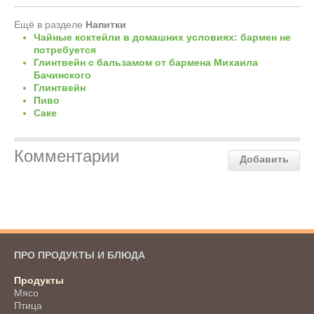
Ещё в разделе
Напитки
Чайные коктейли в домашних условиях: бармен не
потребуется
Глинтвейн с бальзамом от бармена Михаила
Бачинского
Глинтвейн
Пиво
Саке
Комментарии
Добавить
ПРО ПРОДУКТЫ И БЛЮДА
Продукты
Мясо
Птица