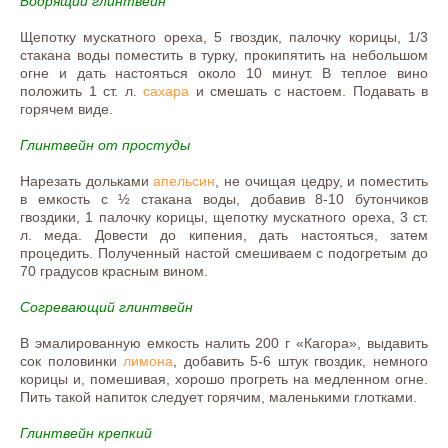
Бодрящий глинтвейн
Щепотку мускатного ореха, 5 гвоздик, палочку корицы, 1/3
стакана воды поместить в турку, прокипятить на небольшом
огне и дать настояться около 10 минут. В теплое вино
положить 1 ст. л.
сахара
и смешать с настоем. Подавать в
горячем виде.
Глинтвейн от простуды
Нарезать дольками
апельсин
, не очищая цедру, и поместить
в емкость с ½ стакана воды, добавив 8-10 бутончиков
гвоздики, 1 палочку корицы, щепотку мускатного ореха, 3 ст.
л. меда. Довести до кипения, дать настояться, затем
процедить. Полученный настой смешиваем с подогретым до
70 градусов красным вином.
Согревающий глинтвейн
В эмалированную емкость налить 200 г «Кагора», выдавить
сок половинки
лимона
, добавить 5-6 штук гвоздик, немного
корицы и, помешивая, хорошо прогреть на медленном огне.
Пить такой напиток следует горячим, маленькими глотками.
Глинтвейн крепкий