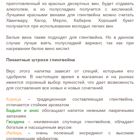
приготовленный из красных десертных вин, будет отдавать
алкоголем, а из полусладких получится с кислинкой.
Лучшими красными винами для глинтвейна можно считать
Хванчкару, Кагор, Мерло, Каберне. Хороший букет
получается при использовании молодых легких вин.
Белые вина также подходят для глинтвейна. Но в данном
случае лучше взять полусладкий вариант, так как при
нагревании белое вино кислит.
Пикантные штрихи глинтвейна
Вкус этого напитка зависит от специй, которыми его
сдобрили. В настоящее время в магазинах и на рынках
имеется огромный выбор пряностей, что дает возможность
для составления все новых и новых сочетаний.
Корица
– традиционная составляющая глинтвейна,
отличается стойким ароматом.
Бадьян и анис
обогащают напиток нежными лакричными
запахами.
Гвоздика
– неизменная спутница глинтвейнов, обладает
богатым и насыщенным вкусом.
Имбирь
– очень полезный ингредиент с высоким
согревающим эффектом.