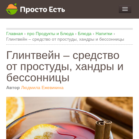
про Продукты и Блюда
Главная
›
про Продукты и Блюда
›
Блюда
›
Напитки
›
про Еду
Глинтвейн – средство от простуды, хандры и бессонницы
про Кухню
Глинтвейн – средство
про Экспертизу
от простуды, хандры и
бессонницы
Автор
Людмила Ежевикина